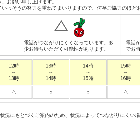
う、お願い申し上げます。
ていっそうの努力を重ねてまいりますので、何卒ご協力のほど
電話がつながりにくくなっています。多
電話
。
少お待ちいただく可能性があります。
でお
12時
13時
14時
15時
～
～
～
～
13時
14時
15時
16時
△
○
○
△
状況にもとづくご案内のため、状況によってつながりにくい場