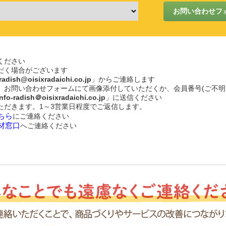
ください
だく場合がございます
-radish@oisixradaichi.co.jp
」からご連絡します
、お問い合わせフォームにて画像添付していただくか、会員番号(ご不明
info-radish＠oisixradaichi.co.jp
」に送信ください
ただきます。1～3営業日程度でご返信します。
ちら
にご連絡ください
材窓口
へご連絡ください