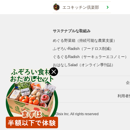
エコキッチン倶楽部
サステナブルな取組み
めぐる野菜箱（持続可能な農業支援）
ふぞろいRadish（フードロス削減）
ぐるぐるRadish（サーキュラーエコノミー）
おはなしSalad（オンライン季刊誌）
企
利用者
©Oisix Inc. All rights reserved