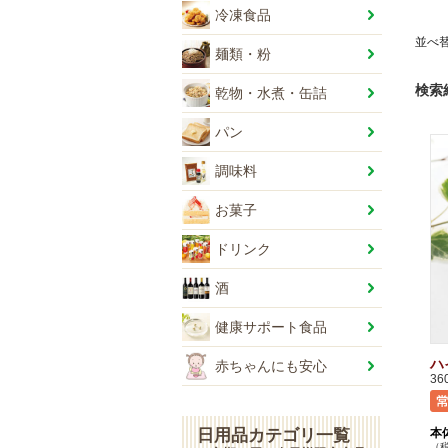
冷凍食品
並べ
麺類・粉
検索
乾物・水煮・缶詰
パン
調味料
お菓子
ドリンク
酒
健康サポート食品
ハ
赤ちゃんにも安心
36
本
日用品カテゴリ一覧
（税