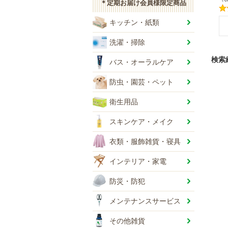
＊定期お届け会員様限定商品
+
キッチン・紙類
洗濯・掃除
検索
バス・オーラルケア
防虫・園芸・ペット
衛生用品
スキンケア・メイク
衣類・服飾雑貨・寝具
インテリア・家電
防災・防犯
メンテナンスサービス
その他雑貨