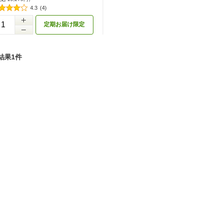
4.3
(4)
定期お届け限定
結果1件