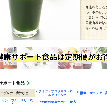
健康を考える
ル、桑の葉、
「青汁って飲
国産有機栽培
青汁を提供し
サポート食品
ハチミツ・プロポリス・ローヤ
ユーグレナ・青汁など
酵素・サラシア・
ルゼリーなど
ーゲン・ブルーベリーな
その他の健康サポート食品
ど