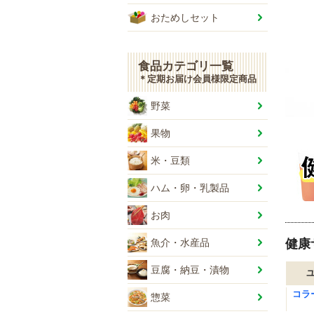
おためしセット
食品カテゴリ一覧
＊定期お届け会員様限定商品
野菜
果物
米・豆類
ハム・卵・乳製品
お肉
魚介・水産品
健康
豆腐・納豆・漬物
コラ
惣菜