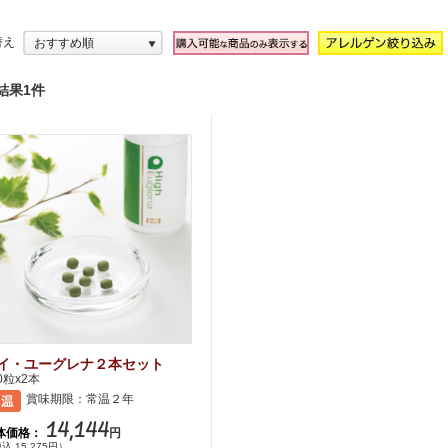
替え
おすすめ順
結果1件
イ・ユーグレナ２本セット
0粒x2本
賞味期限：常温２年
14,144
体価格：
円
込 15,275円）