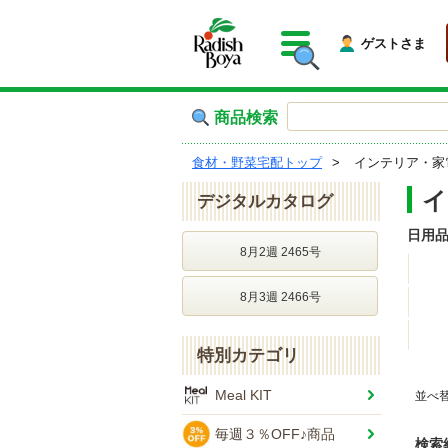
ゲストさま
商品検索
食材・野菜宅配トップ
インテリア・家
イ
デジタルカタログ
日用
8月2週 2465号
8月3週 2466号
特別カテゴリ
Meal KIT
並べ
毎週３％OFF♪商品
検索