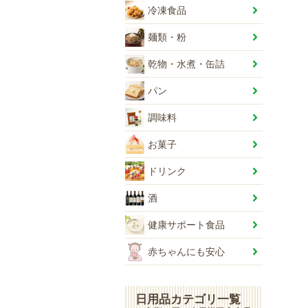
冷凍食品
麺類・粉
乾物・水煮・缶詰
パン
調味料
お菓子
ドリンク
酒
健康サポート食品
赤ちゃんにも安心
日用品カテゴリ一覧