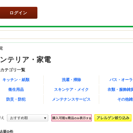
ログイン
電
ンテリア・家電
品カテゴリ一覧
キッチン・紙類
洗濯・掃除
バス・オーラ
衛生用品
スキンケア・メイク
衣類・服飾雑
防災・防犯
メンテナンスサービス
その他雑
替え
おすすめ順
結果0件