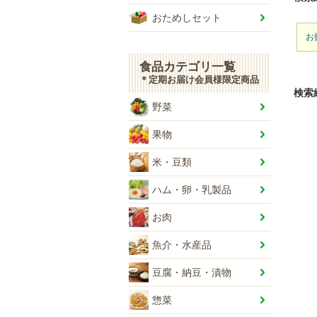
おためしセット
お
食品カテゴリ一覧
＊定期お届け会員様限定商品
検索
野菜
果物
米・豆類
ハム・卵・乳製品
お肉
魚介・水産品
豆腐・納豆・漬物
惣菜