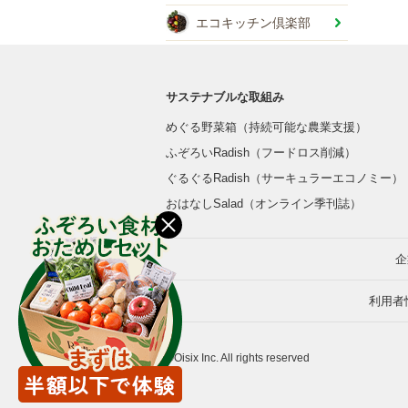
エコキッチン倶楽部
サステナブルな取組み
めぐる野菜箱（持続可能な農業支援）
ふぞろいRadish（フードロス削減）
ぐるぐるRadish（サーキュラーエコノミー）
おはなしSalad（オンライン季刊誌）
企
利用者
©Oisix Inc. All rights reserved