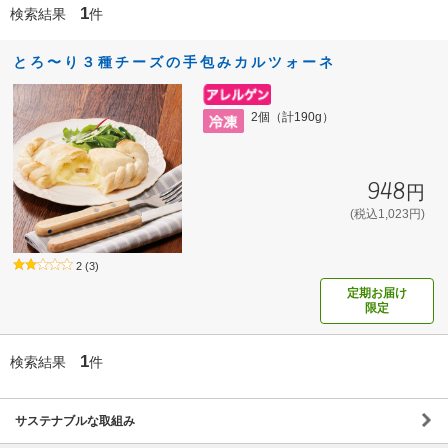
1
検索結果
件
とろ〜り３種チーズの手包みカルツォーネ
2個（計190g）
948円
(税込1,023円)
2
(3)
定期お届け
限定
1
検索結果
件
サステナブルな取組み