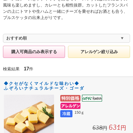
風味も楽しめますし、カレーとも相性抜群。カットしたフランスパ
ンの上にトマトや生ハムと一緒にチーズを乗せればお酒とも合う、
ブルスケッタの出来上がりです。
購入可商品のみ表示する
アレルゲン絞り込み
17
検索結果
件
◆クセがなくマイルドな味わい◆
ふぞろいナチュラルチーズ・ゴーダ
150ｇ
631円
638円