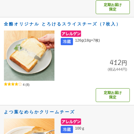
定期お届け
限定
全酪オリジナル とろけるスライスチーズ（7枚入）
126g(18g×7枚)
412円
(税込444円)
4
(8)
定期お届け
限定
よつ葉なめらかクリームチーズ
100ｇ