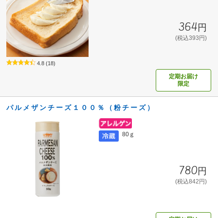
364円
(税込393円)
4.8
(18)
定期お届け
限定
パルメザンチーズ１００％（粉チーズ）
80ｇ
780円
(税込842円)