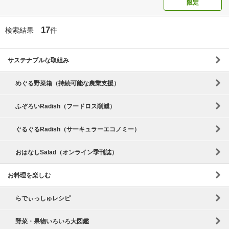
限定
17
検索結果
件
サステナブルな取組み
めぐる野菜箱（持続可能な農業支援）
ふぞろいRadish（フードロス削減）
ぐるぐるRadish（サーキュラーエコノミー）
おはなしSalad（オンライン季刊誌）
お料理を楽しむ
らでぃっしゅレシピ
野菜・果物いろいろ大図鑑