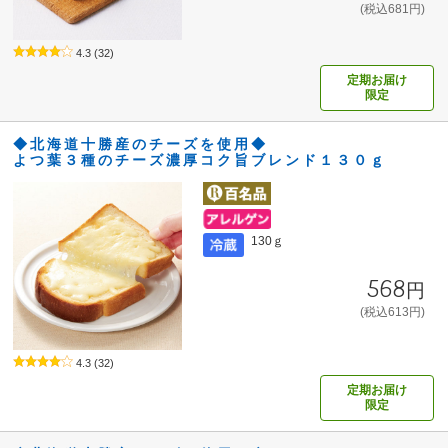
(税込681円)
4.3
(32)
定期お届け
限定
◆北海道十勝産のチーズを使用◆
よつ葉３種のチーズ濃厚コク旨ブレンド１３０ｇ
130ｇ
568円
(税込613円)
4.3
(32)
定期お届け
限定