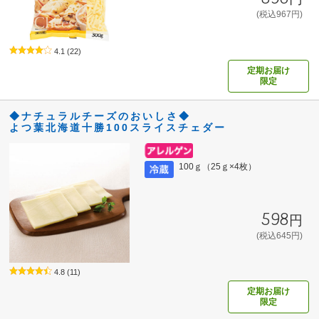
(税込967円)
4.1
(22)
定期お届け
限定
◆ナチュラルチーズのおいしさ◆
よつ葉北海道十勝100スライスチェダー
100ｇ（25ｇ×4枚）
598円
(税込645円)
4.8
(11)
定期お届け
限定