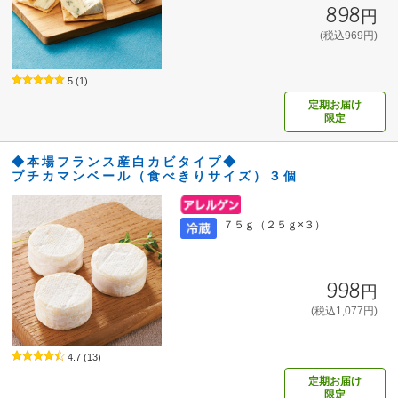
898円
(税込969円)
5
(1)
定期お届け
限定
◆本場フランス産白カビタイプ◆
プチカマンベール（食べきりサイズ）３個
７５ｇ（２５ｇ×３）
998円
(税込1,077円)
4.7
(13)
定期お届け
限定