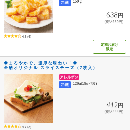
150ｇ
638円
(税込689円)
4.8
(6)
定期お届け
限定
◆まろやかで、濃厚な味わい！◆
全酪オリジナル スライスチーズ（7枚入）
126g(18g×7枚)
412円
(税込444円)
4.7
(3)