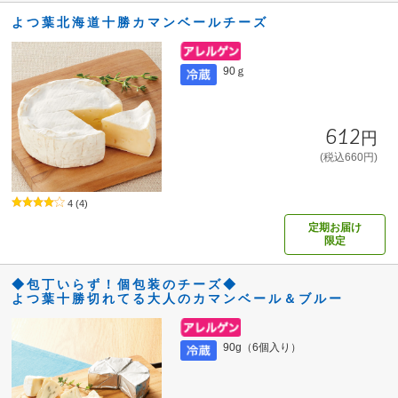
よつ葉北海道十勝カマンベールチーズ
90ｇ
612円
(税込660円)
4
(4)
定期お届け
限定
◆包丁いらず！個包装のチーズ◆
よつ葉十勝切れてる大人のカマンベール＆ブルー
90g（6個入り）