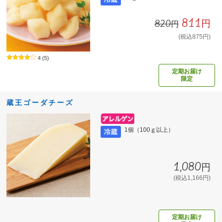
811円
820円
(税込875円)
4
(5)
定期お届け
限定
蔵王ゴーダチーズ
1個（100ｇ以上）
1,080円
(税込1,166円)
定期お届け