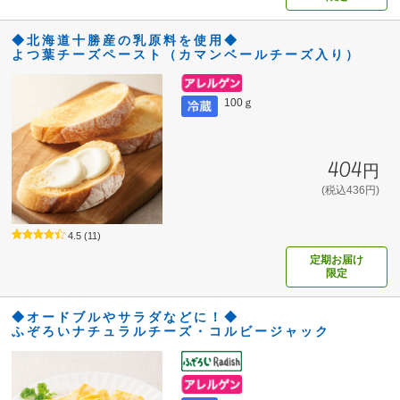
◆北海道十勝産の乳原料を使用◆
よつ葉チーズペースト（カマンベールチーズ入り）
100ｇ
404円
(税込436円)
4.5
(11)
定期お届け
限定
◆オードブルやサラダなどに！◆
ふぞろいナチュラルチーズ・コルビージャック