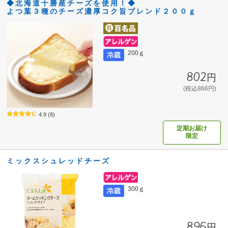
◆北海道十勝産チーズを使用！◆
よつ葉３種のチーズ濃厚コク旨ブレンド２００ｇ
200ｇ
802円
(税込866円)
4.9
(8)
定期お届け
限定
ミックスシュレッドチーズ
300ｇ
896円