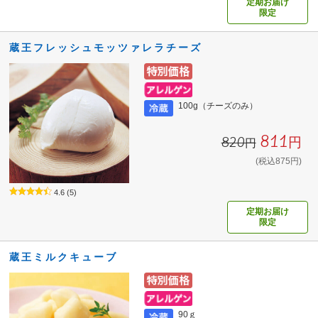
定期お届け
限定
蔵王フレッシュモッツァレラチーズ
100g（チーズのみ）
811円
820円
(税込875円)
4.6
(5)
定期お届け
限定
蔵王ミルクキューブ
90ｇ