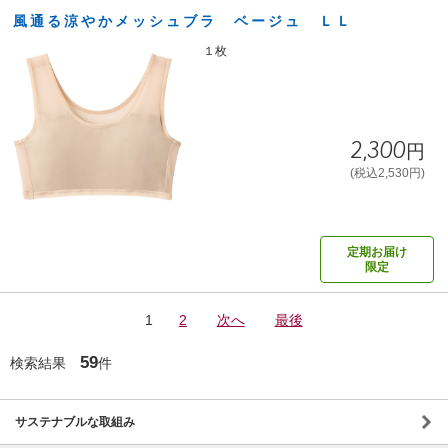
風通る涼やかメッシュブラ ベージュ ＬＬ
１枚
2,300円
(税込2,530円)
定期お届け
限定
1
2
次へ
最後
59
検索結果
件
サステナブルな取組み