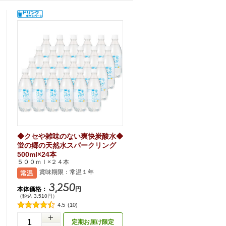
◆クセや雑味のない爽快炭酸水◆
蛍の郷の天然水スパークリング
500ml×24本
５００ｍｌ×２４本
賞味期限：常温１年
3,250
本体価格：
円
（税込 3,510円）
4.5
(10)
定期お届け限定