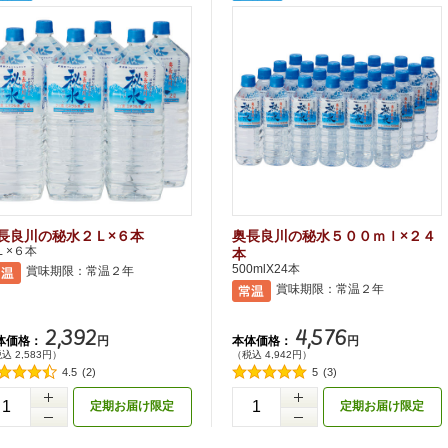
長良川の秘水２Ｌ×６本
奥長良川の秘水５００ｍｌ×２４
Ｌ×６本
本
500mlX24本
賞味期限：常温２年
賞味期限：常温２年
2,392
4,576
体価格：
本体価格：
円
円
込 2,583円）
（税込 4,942円）
4.5
(2)
5
(3)
+
定期お届け限定
定期お届け限定
-