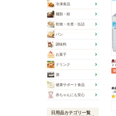
冷凍食品
麺類・粉
乾物・水煮・缶詰
パン
調味料
お菓子
奥
ドリンク
２
酒
健康サポート食品
本
（税
赤ちゃんにも安心
+
+
-
日用品カテゴリ一覧