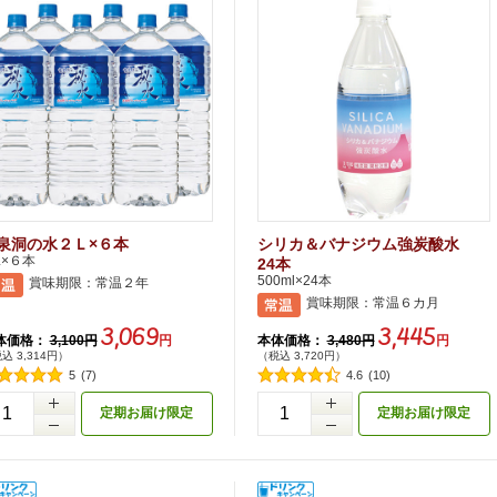
泉洞の水２Ｌ×６本
シリカ＆バナジウム強炭酸水
L×６本
24本
500ml×24本
賞味期限：常温２年
賞味期限：常温６カ月
3,069
3,445
体価格：
本体価格：
3,100円
円
3,480円
円
込 3,314円）
（税込 3,720円）
5
(7)
4.6
(10)
+
定期お届け限定
定期お届け限定
-