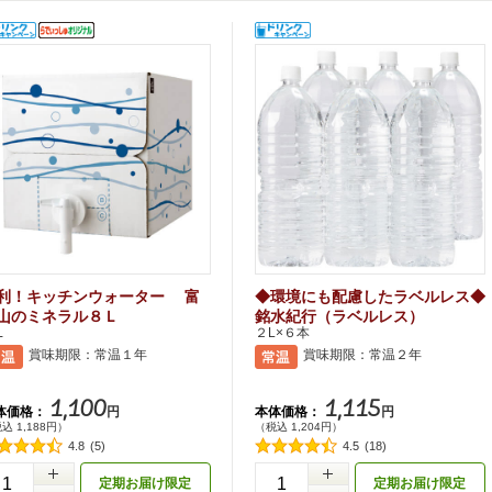
利！キッチンウォーター 富
◆環境にも配慮したラベルレス◆
山のミネラル８Ｌ
銘水紀行（ラベルレス）
Ｌ
２L×６本
賞味期限：常温１年
賞味期限：常温２年
1,100
1,115
体価格：
本体価格：
円
円
込 1,188円）
（税込 1,204円）
4.8
(5)
4.5
(18)
+
定期お届け限定
定期お届け限定