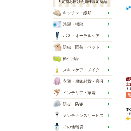
＊定期お届け会員様限定商品
キッチン・紙類
洗濯・掃除
バス・オーラルケア
防虫・園芸・ペット
衛生用品
スキンケア・メイク
便
衣類・服飾雑貨・寝具
士
８
インテリア・家電
防災・防犯
本
（税
メンテナンスサービス
+
+
その他雑貨