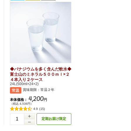
◆バナジウムを多く含んだ軟水◆
富士山のミネラル５００ｍｌ×２
４本入り２ケース
24L(500ml×24×2)
賞味期限：常温２年
4,200
本体価格：
円
（税込 4,536円）
4.9
(15)
定期お届け限定