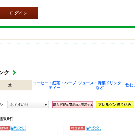
ログイン
水
ンク
コーヒー・紅茶・ハーブ
ジュース・野菜ドリンク
水
飲む
ティー
など
替え
おすすめ順
結果9件