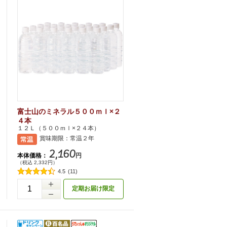
富士山のミネラル５００ｍｌ×２
４本
１２Ｌ（５００ｍｌ×２４本）
賞味期限：常温２年
2,160
本体価格：
円
（税込 2,332円）
4.5
(11)
定期お届け限定