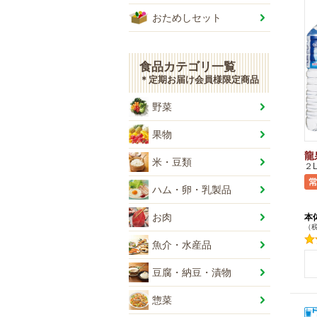
おためしセット
食品カテゴリ一覧
＊定期お届け会員様限定商品
野菜
果物
龍
米・豆類
２
ハム・卵・乳製品
本
お肉
（税
魚介・水産品
+
+
-
豆腐・納豆・漬物
惣菜