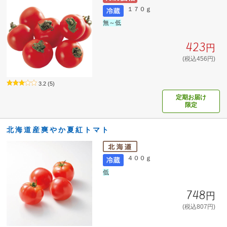
１７０ｇ
無～低
423円
(税込456円)
3.2
(5)
定期お届け
限定
北海道産爽やか夏紅トマト
４００ｇ
低
748円
(税込807円)