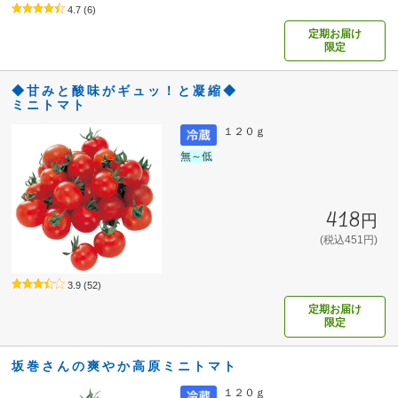
4.7
(6)
定期お届け
限定
◆甘みと酸味がギュッ！と凝縮◆
ミニトマト
１２０ｇ
無～低
418円
(税込451円)
3.9
(52)
定期お届け
限定
坂巻さんの爽やか高原ミニトマト
１２０ｇ