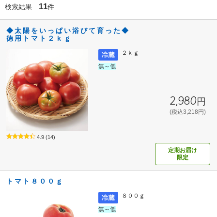
11
検索結果
件
◆太陽をいっぱい浴びて育った◆
徳用トマト２ｋｇ
２ｋｇ
無～低
2,980円
(税込3,218円)
4.9
(14)
定期お届け
限定
トマト８００ｇ
８００ｇ
無～低