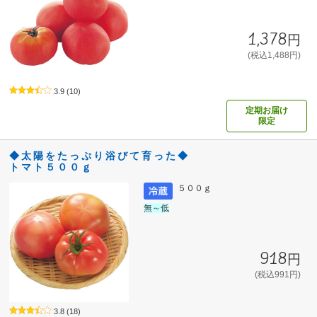
1,378円
(税込1,488円)
3.9
(10)
定期お届け
限定
◆太陽をたっぷり浴びて育った◆
トマト５００ｇ
５００ｇ
無～低
918円
(税込991円)
3.8
(18)