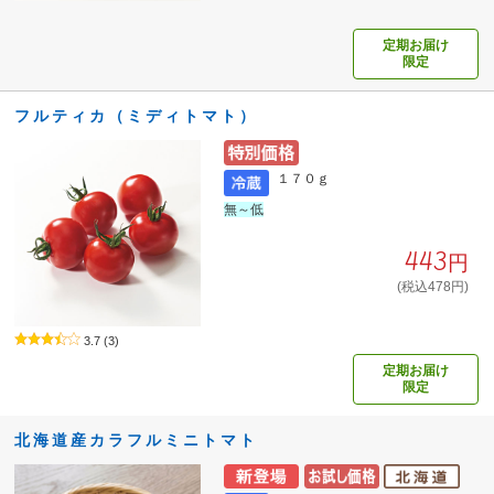
定期お届け
限定
フルティカ（ミディトマト）
１７０ｇ
無～低
443円
(税込478円)
3.7
(3)
定期お届け
限定
北海道産カラフルミニトマト