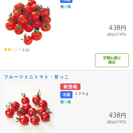
無～低
438円
(税込473円)
2
(1)
定期お届け
限定
フルーツミニトマト・甘っこ
１２０ｇ
無～低
438円
(税込473円)