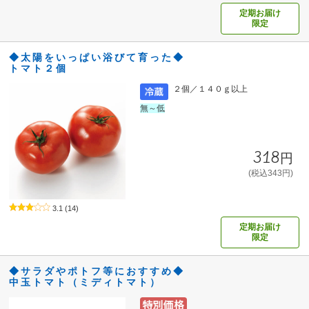
定期お届け
限定
◆太陽をいっぱい浴びて育った◆
トマト２個
２個／１４０ｇ以上
無～低
318円
(税込343円)
3.1
(14)
定期お届け
限定
◆サラダやポトフ等におすすめ◆
中玉トマト（ミディトマト）