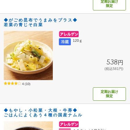
定期お届け
限定
◆がごめ昆布でうまみをプラス◆
若菜の青じそ白菜
120ｇ
538円
(税込581円)
4
(10)
定期お届け
限定
◆もやし・小松菜・大根・牛蒡◆
ごはんによくあう４種の国産ナムル