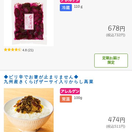
110ｇ
678円
(税込732円)
4.8
(21)
定期お届け
限定
◆ピリ辛でお箸が止まりません◆
九州産きくらげザーサイ入りからし高菜
100g
474円
(税込511円)