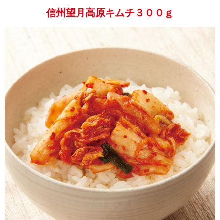
信州望月高原キムチ３００ｇ