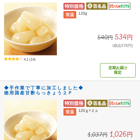
120g
534円
540円
(税込576円)
4.1
(14)
定期お届け
限定
◆手作業で丁寧に加工しました◆
徳用国産甘酢らっきょう２Ｐ
120ｇ×２ｐ
1,026円
1,037円