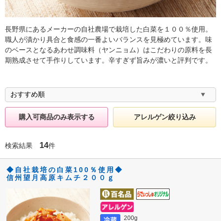
長野県にあるメーカーの自社農場で栽培した白菜を１００％使用。
職人が漬かり具合と食感の一番よいバランスを見極めています。味
のベースとなるあわせ調味料（ヤンニョム）はこだわりの原料を長
期熟成させて手作りしています。辛すぎず旨みが濃いと評判です。
購入可商品のみ表示する
アレルゲン絞り込み
14
検索結果
件
◆自社栽培の白菜100％使用◆
信州望月高原キムチ２００ｇ
200g