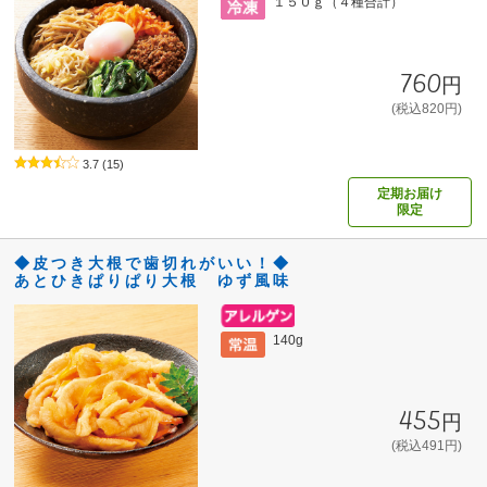
１５０ｇ（４種合計）
760円
(税込820円)
3.7
(15)
定期お届け
限定
◆皮つき大根で歯切れがいい！◆
あとひきぱりぱり大根 ゆず風味
140g
455円
(税込491円)