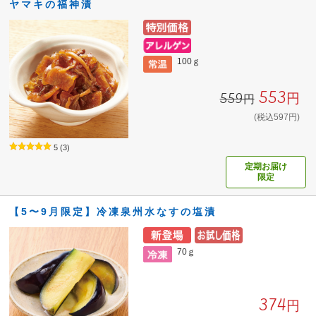
ヤマキの福神漬
100ｇ
553円
559円
(税込597円)
5
(3)
定期お届け
限定
【5〜9月限定】冷凍泉州水なすの塩漬
70ｇ
374円