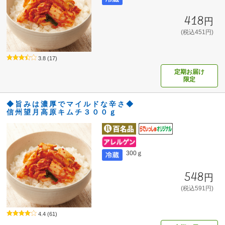
418円
(税込451円)
3.8
(17)
定期お届け
限定
◆旨みは濃厚でマイルドな辛さ◆
信州望月高原キムチ３００ｇ
300ｇ
548円
(税込591円)
4.4
(61)