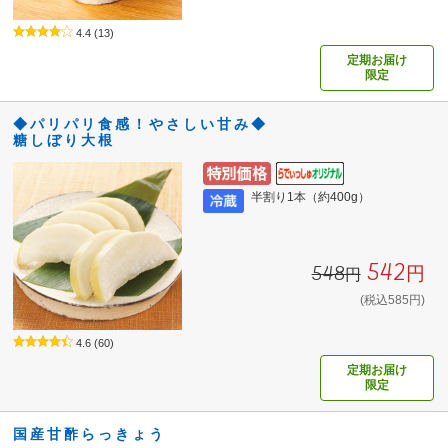
4.4
(13)
定期お届け
限定
◆パリパリ食感！やさしい甘み◆
糖しぼり大根
半割り1本（約400g）
542円
548円
(税込585円)
4.6
(60)
定期お届け
限定
国産甘酢らっきょう