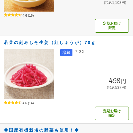
(税込1,108円)
4.6
(18)
定期お届け
限定
若菜の刻みしそ生姜（紅しょうが）70ｇ
７０g
498円
(税込537円)
4.6
(14)
定期お届け
限定
◆国産有機栽培の野菜も使用！◆