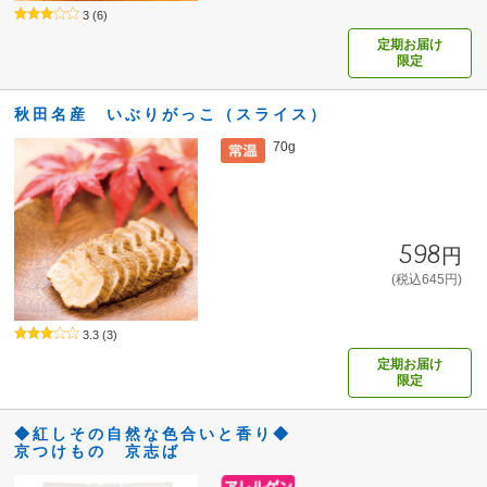
3
(6)
定期お届け
限定
秋田名産 いぶりがっこ（スライス）
70g
598円
(税込645円)
3.3
(3)
定期お届け
限定
◆紅しその自然な色合いと香り◆
京つけもの 京志ば