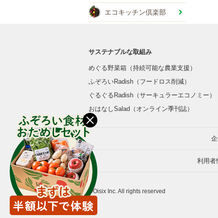
エコキッチン倶楽部
サステナブルな取組み
めぐる野菜箱（持続可能な農業支援）
ふぞろいRadish（フードロス削減）
ぐるぐるRadish（サーキュラーエコノミー）
おはなしSalad（オンライン季刊誌）
企
利用者
©Oisix Inc. All rights reserved