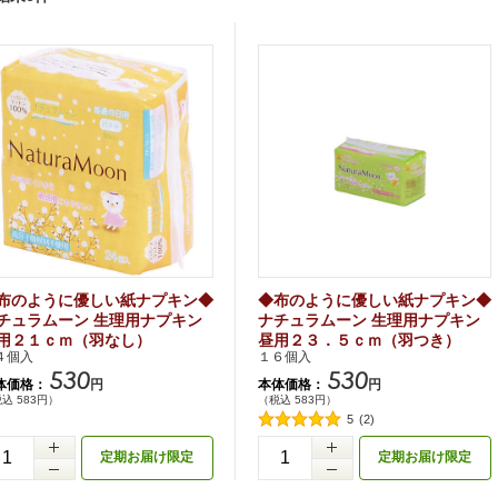
布のように優しい紙ナプキン◆
◆布のように優しい紙ナプキン◆
チュラムーン 生理用ナプキン
ナチュラムーン 生理用ナプキン
用２１ｃｍ（羽なし）
昼用２３．５ｃｍ（羽つき）
４個入
１６個入
530
530
体価格：
本体価格：
円
円
込 583円）
（税込 583円）
5
(2)
+
定期お届け限定
定期お届け限定
-