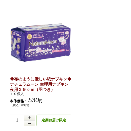
◆布のように優しい紙ナプキン◆
ナチュラムーン 生理用ナプキン
夜用２９ｃｍ（羽つき）
１０個入
530
本体価格：
円
（税込 583円）
定期お届け限定