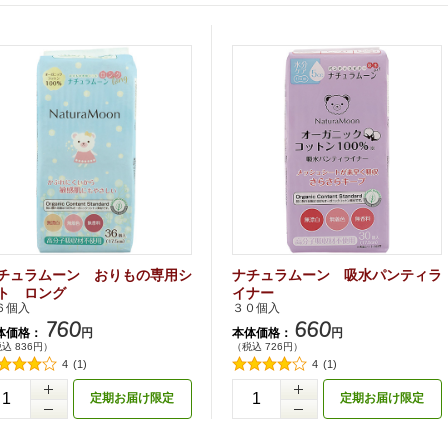
チュラムーン おりもの専用シ
ナチュラムーン 吸水パンティラ
ト ロング
イナー
６個入
３０個入
760
660
体価格：
本体価格：
円
円
込 836円）
（税込 726円）
4
(1)
4
(1)
+
定期お届け限定
定期お届け限定
-