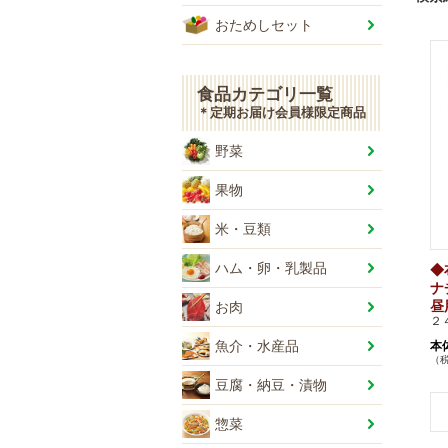
おためしセット
食品カテゴリ一覧
＊定期お届け会員様限定商品
野菜
果物
米・豆類
ハム・卵・乳製品
◆
ナ
昼
お肉
２
本
魚介・水産品
（税
豆腐・納豆・漬物
+
+
-
惣菜