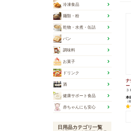
冷凍食品
麺類・粉
乾物・水煮・缶詰
パン
調味料
お菓子
ドリンク
ナ
酒
ー
３
健康サポート食品
本
（税
赤ちゃんにも安心
+
+
-
日用品カテゴリ一覧