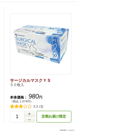
サージカルマスクＹＳ
５０枚入
980
本体価格：
円
（税込 1,078円）
3.3
(3)
定期お届け限定