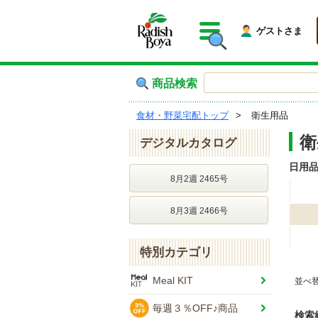
ゲストさま
商品検索
食材・野菜宅配トップ
衛生用品
衛
デジタルカタログ
日用
8月2週 2465号
8月3週 2466号
特別カテゴリ
Meal KIT
並べ
毎週３％OFF♪商品
検索