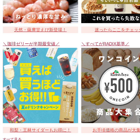
天然・薩摩甘えび新登場！
迷ったらここをチェッ
＼珈琲ゼリーが半期最安値／
＼すべてがRADIX基準／
和梨・王林サイダーもお得に！
お手頃価格の商品が大
すべて見る