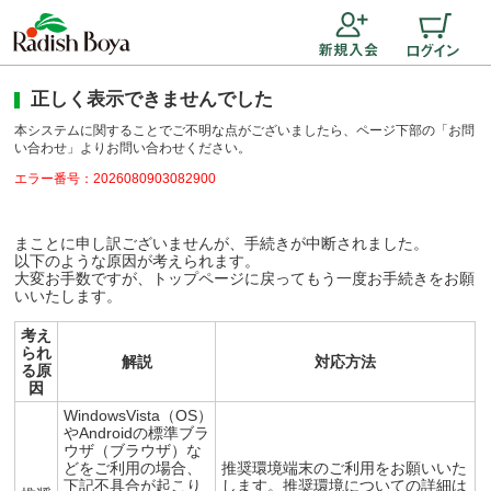
正しく表示できませんでした
本システムに関することでご不明な点がございましたら、ページ下部の「お問
い合わせ」よりお問い合わせください。
エラー番号：2026080903082900
まことに申し訳ございませんが、手続きが中断されました。
以下のような原因が考えられます。
大変お手数ですが、トップページに戻ってもう一度お手続きをお願
いいたします。
考え
られ
解説
対応方法
る原
因
WindowsVista（OS）
やAndroidの標準ブラ
ウザ（ブラウザ）な
どをご利用の場合、
推奨環境端末のご利用をお願いいた
下記不具合が起こり
します。推奨環境についての詳細は