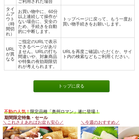
ご利用された場合
タイ
お買い物中に、60分
ムア
以上連続して操作が
ウト
トップページに戻って、もう一度お
ない場合に、安全の
（時
買い物手続きをお願いします。
ため、手続きを自動
間切
的に中断します。
れ）
ご指定のURLで表示
できるページがあり
URL
ません。URLの打ち
URLを再度ご確認いただくか、サイ
が異
間違いや、対象商品
ト内の検索などもご利用ください。
なる
や特集の有効期限切
れが考えられます。
不動の人気！
限定品種「奥州ロマン」遂に登場！
期間限定特集・セール
＼これさえあればお盆も安心／
＼今週のおすすめ／