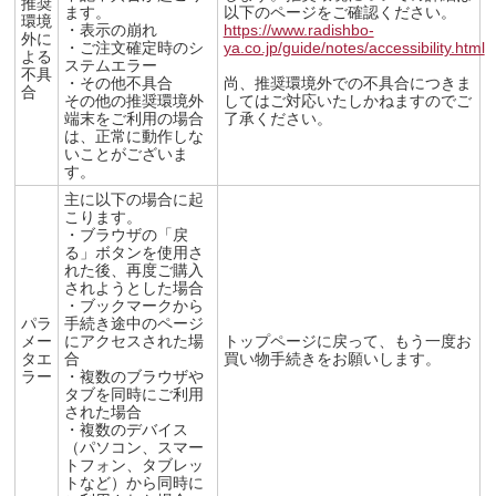
推奨
ます。
以下のページをご確認ください。
環境
・表示の崩れ
https://www.radishbo-
外に
・ご注文確定時のシ
ya.co.jp/guide/notes/accessibility.html
よる
ステムエラー
不具
・その他不具合
尚、推奨環境外での不具合につきま
合
その他の推奨環境外
してはご対応いたしかねますのでご
端末をご利用の場合
了承ください。
は、正常に動作しな
いことがございま
す。
主に以下の場合に起
こります。
・ブラウザの「戻
る」ボタンを使用さ
れた後、再度ご購入
されようとした場合
・ブックマークから
パラ
手続き途中のページ
メー
にアクセスされた場
トップページに戻って、もう一度お
タエ
合
買い物手続きをお願いします。
ラー
・複数のブラウザや
タブを同時にご利用
された場合
・複数のデバイス
（パソコン、スマー
トフォン、タブレッ
トなど）から同時に