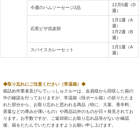
12月5週（D
今週のハムソーセージ2品
週）
1月1週（A
週）
石窯ピザ倶楽部
1月2週（B
週）
1月1週（A
スパイスカレーセット
週）
◆取り忘れにご注意ください（常温箱）◆
箱詰め作業者及びらでぃっしゅクルーは、会員様から回収した箱の
中の確認を行っておりますが、常温箱（段ボール箱）の折りたたま
れた部分から、お取り忘れと思われる商品（特に、大葉、香辛料、
茶葉などの厚みが薄いもの）や商品以外のものが日々発見されてお
ります。お手数ですが、ご返却前にお取り忘れ品等がないか確認
後、箱をたたんでいただきますようお願い申し上げます。