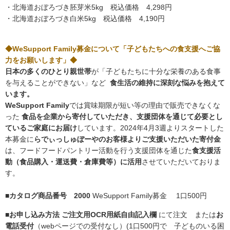
・北海道おぼろづき胚芽米5kg 税込価格 4,298円
・北海道おぼろづき白米5kg 税込価格 4,190円
◆WeSupport Family募金について「子どもたちへの食支援へご協
力をお願いします」◆
日本の多くのひとり親世帯
が「子どもたちに十分な栄養のある食事
を与えることができない」など
食生活の維持に深刻な悩みを抱えて
います。
WeSupport Family
では賞味期限が短い等の理由で販売できなくな
った
食品を企業から寄付していただき、支援団体を通じて必要とし
ているご家庭にお届け
しています。2024年4月3週よりスタートした
本募金に
らでぃっしゅぼーやのお客様よりご支援いただいた寄付金
は、フードフードパントリー活動を行う支援団体を通じた
食支援活
動（食品購入・運送費・倉庫費等）に活用
させていただいておりま
す。
■カタログ商品番号 2000
WeSupport Family募金 1口500円
■お申し込み方法 ご注文用OCR用紙自由記入欄
にて注文 または
お
電話受付
（webページでの受付なし）(1口500円で 子どものいる困