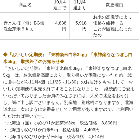
10月4
11月4
商品名
変更理由
週まで
週より
お米の高騰等により
赤とんぼ（無）BG無
4,838
5,918
価格を維持する
洗金芽米５ｋｇ
円
円
ことが困難になった
ため
◆『おいしい定期便』「東神楽米白米3kg」「東神楽ななつぼし白
米5kg」 取扱終了のお知らせ◆
『おいしい定期便』「東神楽米白米3kg」「東神楽ななつぼし白米
5kg」は、お米価格高騰により、取り扱いが困難になったため、誠
に勝手ながら11月4週（11/25～11/30）のお届けをもちまして、お
いしい定期便の販売を終了することになりました。 継続的にご愛用
いただいておりました会員のみなさまには、大変ご迷惑をおかけ
し、誠に申し訳ございません。別産地、別銘柄になりますが、北海
道米は、次のように定番品としてご用意がありますので、ご利用い
ただければ幸いです。
・北海道（無）ゆめぴりか胚芽米3kg 税込価格 3,866円
・北海道ゆめぴりか白米5kg 税込価格 4,406円
・北海道ゆめぴりか胚芽米5kg 税込価格 4,514円