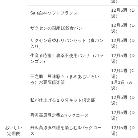
週）
12月5週（D
Sala白神ソフトフランス
週）
12月5週（D
ザクセンの国産16穀食パン
週）
ザクセン週替わりパンセット（食パン
12月5週（D
入り）
週）
生産者応援！農薬不使用バナナ（バラ
12月5週（D
ンゴン）
週）
12月4週（C
三之助 豆味彩々（まめあじいろい
週）
ろ）お豆腐倶楽部
1月1週（A
週）
12月5週（D
私が仕上げる１０分キット倶楽部
週）
12月5週（D
丹沢高原豚定番2パックコース
週）
おいしい
丹沢高原豚料理を楽しむ3パックコー
12月5週（D
定期便
ス
週）