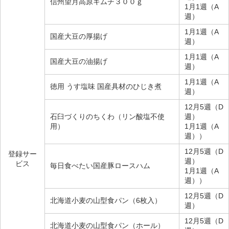
信州望月高原キムチ３００ｇ
1月1週（A
週）
1月1週（A
国産大豆の厚揚げ
週）
1月1週（A
国産大豆の油揚げ
週）
1月1週（A
徳用 うす塩味 国産具材のひじき煮
週）
12月5週（D
石臼づくりのちくわ（リン酸塩不使
週）
用）
1月1週（A
週））
12月5週（D
登録サー
週）
ビス
毎日食べたい国産豚ロースハム
1月1週（A
週））
12月5週（D
北海道小麦の山型食パン（6枚入）
週）
12月5週（D
北海道小麦の山型食パン（ホール）