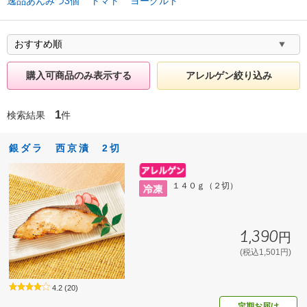
逸品あんみつ3個
トマト
ヨーグルト
購入可商品のみ表示する
アレルゲン絞り込み
1
検索結果
件
銀ダラ 西京漬 2切
１４０ｇ（２切）
1,390円
(税込1,501円)
4.2
(20)
定期お届け