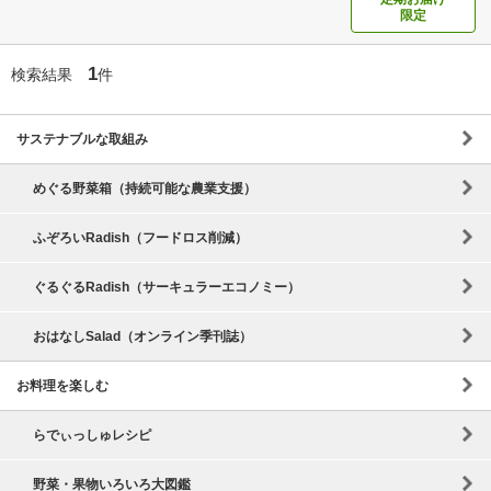
限定
1
検索結果
件
サステナブルな取組み
めぐる野菜箱（持続可能な農業支援）
ふぞろいRadish（フードロス削減）
ぐるぐるRadish（サーキュラーエコノミー）
おはなしSalad（オンライン季刊誌）
お料理を楽しむ
らでぃっしゅレシピ
野菜・果物いろいろ大図鑑