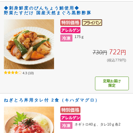
◆刺身鮮度のびんちょう鮪使用◆
野菜たすだけ 国産天然まぐろ黒酢酢豚
175ｇ
722円
730円
(税込779円)
4.3
(10)
定期お届け
限定
ねぎとろ丼用タレ付 2食（キハダマグロ）
ネギトロ40ｇ、タレ10ｇ各2