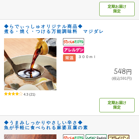
定期お届け
限定
◆らでぃっしゅオリジナル商品◆
煮る・焼く・つける万能調味料 マジダレ
３００ｍｌ
548円
(税込591円)
4.3
(21)
定期お届け
限定
◆うまみしっかりやさしい辛さ◆
魚が手軽に食べられる麻婆豆腐の素