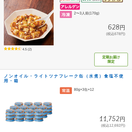
2〜3人前(170g)
628円
(税込678円)
4.5
(2)
定期お届け
限定
ノンオイル・ライトツナフレーク缶（水煮）食塩不使
用・箱
80g×3缶×12
11,752円
(税込12,692円)