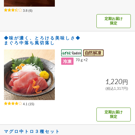
3.8
(6)
定期お届け
限定
◆味が濃く、とろける美味しさ◆
まぐろ中落ち風切落し
70ｇ×2
1,220円
(税込1,317円)
4.1
(15)
定期お届け
限定
マグロ中トロ３種セット