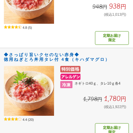
938円
948円
(税込1,013円)
4.8
(5)
定期お届け
限定
◆さっぱり旨いクセのない赤身◆
徳用ねぎとろ丼用タレ付 4食（キハダマグロ）
ネギトロ40ｇ、タレ10ｇ各4
1,780円
1,798円
(税込1,922円)
4.4
(20)
定期お届け
限定