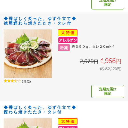
定期お届け
限定
◆香ばしく炙った、ゆず仕立て◆
徳用鰹わら焼きたたき・タレ付
鰹３５０ｇ、タレ２０ml×４
1,966円
2,070円
(税込2,123円)
3.5
(2)
定期お届け
限定
◆香ばしく炙った、ゆず仕立て◆
鰹わら焼きたたき・タレ付