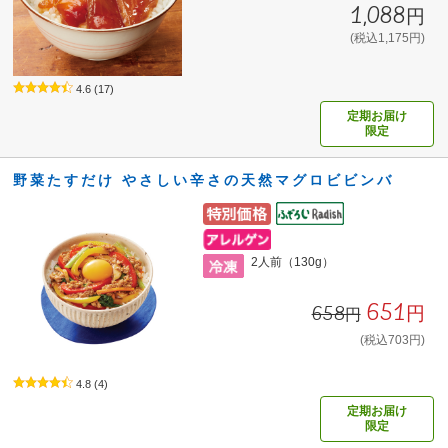
1,088円
(税込1,175円)
4.6
(17)
定期お届け
限定
野菜たすだけ やさしい辛さの天然マグロビビンバ
2人前（130g）
651円
658円
(税込703円)
4.8
(4)
定期お届け
限定