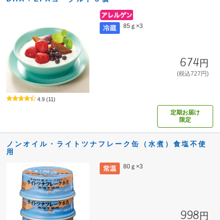
85ｇ×3
674円
(税込727円)
4.9
(11)
定期お届け
限定
ノンオイル・ライトツナフレーク缶（水煮）食塩不使
用
80ｇ×3
998円