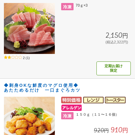
70ｇ×3
2,150円
(税込2,322円)
2
(1)
定期お届け
限定
◆刺身OKな鮮度のマグロ使用◆
あたためるだけ 一口まぐろカツ
１５０ｇ（１１〜１６個）
910円
920円