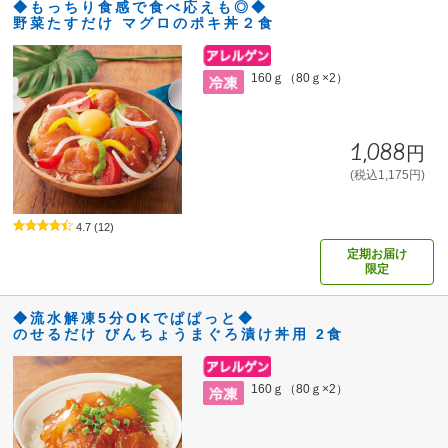
◆もっちり食感で食べ応えも◎◆
野菜たすだけ マグロのポキ丼２食
160ｇ（80ｇ×2）
1,088円
(税込1,175円)
4.7
(12)
定期お届け
限定
◆流水解凍5分OKでぱぱっと◆
のせるだけ びんちょうまぐろ漬け丼用 2食
160ｇ（80ｇ×2）