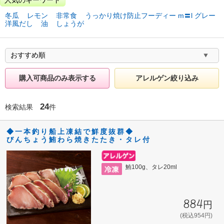
冬瓜
レモン
非常食
うっかり焼け防止フーディー m〓l グレー
洋風だし
油
しょうが
購入可商品のみ表示する
アレルゲン絞り込み
24
検索結果
件
◆一本釣り船上凍結で鮮度抜群◆
びんちょう鮪わら焼きたたき・タレ付
鮪100g、タレ20ml
884円
(税込954円)