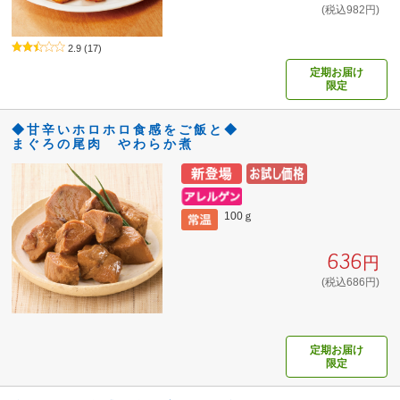
(税込982円)
2.9
(17)
定期お届け
限定
◆甘辛いホロホロ食感をご飯と◆
まぐろの尾肉 やわらか煮
100ｇ
636円
(税込686円)
定期お届け
限定