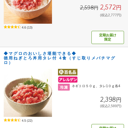
2,572円
2,598円
(税込2,777円)
4.6
(13)
定期お届け
限定
◆マグロのおいしさ堪能できる◆
徳用ねぎとろ丼用タレ付 4食（すじ取りメバチマグ
ロ）
ネギトロ５０ｇ、タレ1０ｇ各4
2,398円
(税込2,589円)
4.5
(22)