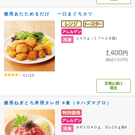
徳用あたためるだけ 一口まぐろカツ
２４０ｇ（１７〜２６個）
1,400円
(税込1,512円)
4.1
(17)
定期お届け
限定
徳用ねぎとろ丼用タレ付 6食（キハダマグロ）
ネギトロ４０ｇ、タレ1０ｇ各6