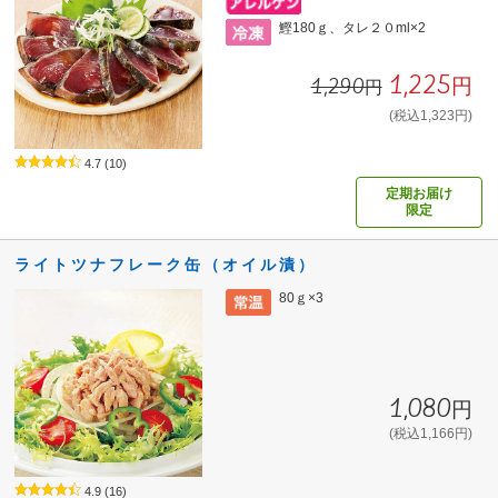
鰹180ｇ、タレ２０ml×2
1,225円
1,290円
(税込1,323円)
4.7
(10)
定期お届け
限定
ライトツナフレーク缶（オイル漬）
80ｇ×3
1,080円
(税込1,166円)
4.9
(16)