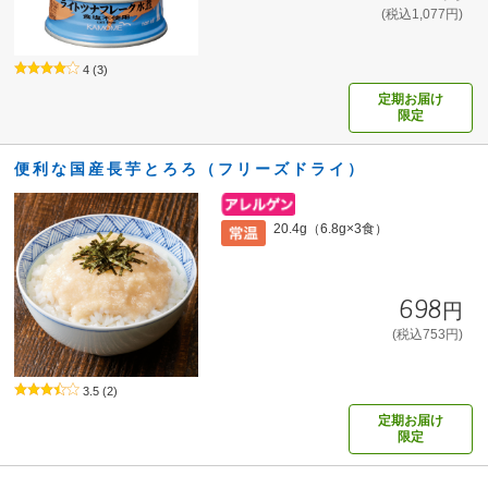
(税込1,077円)
4
(3)
定期お届け
限定
便利な国産長芋とろろ（フリーズドライ）
20.4g（6.8g×3食）
698円
(税込753円)
3.5
(2)
定期お届け
限定