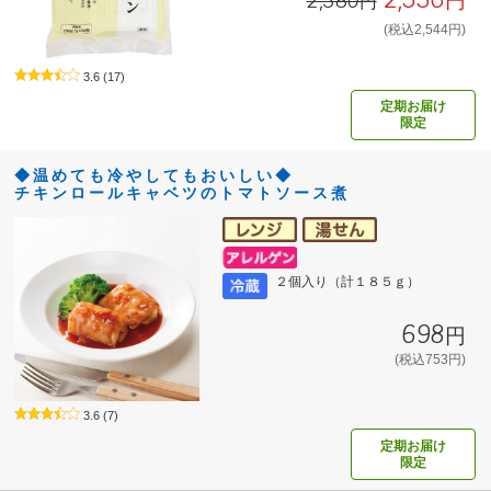
2,380円
(税込2,544円)
3.6
(17)
定期お届け
限定
◆温めても冷やしてもおいしい◆
チキンロールキャベツのトマトソース煮
２個入り（計１８５ｇ）
698円
(税込753円)
3.6
(7)
定期お届け
限定