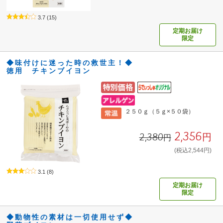
3.7
(15)
定期お届け
限定
◆味付けに迷った時の救世主！◆
徳用 チキンブイヨン
２５０ｇ（５ｇ×５０袋）
2,356円
2,380円
(税込2,544円)
3.1
(8)
定期お届け
限定
◆動物性の素材は一切使用せず◆