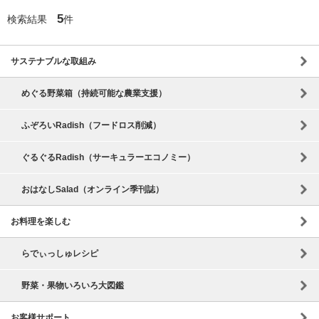
5
検索結果
件
サステナブルな取組み
めぐる野菜箱（持続可能な農業支援）
ふぞろいRadish（フードロス削減）
ぐるぐるRadish（サーキュラーエコノミー）
おはなしSalad（オンライン季刊誌）
お料理を楽しむ
らでぃっしゅレシピ
野菜・果物いろいろ大図鑑
お客様サポート