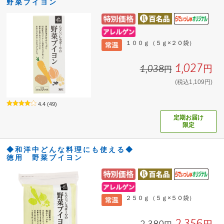
野菜ブイヨン
１００ｇ（５ｇ×２０袋）
1,027円
1,038円
(税込1,109円)
4.4
(49)
定期お届け
限定
◆和洋中どんな料理にも使える◆
徳用 野菜ブイヨン
２５０ｇ（５ｇ×５０袋）
2,356円