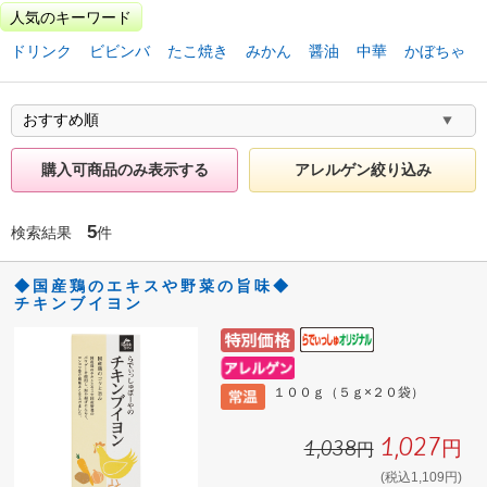
人気のキーワード
ドリンク
ビビンバ
たこ焼き
みかん
醤油
中華
かぼちゃ
購入可商品のみ表示する
アレルゲン絞り込み
5
検索結果
件
◆国産鶏のエキスや野菜の旨味◆
チキンブイヨン
１００ｇ（５ｇ×２０袋）
1,027円
1,038円
(税込1,109円)