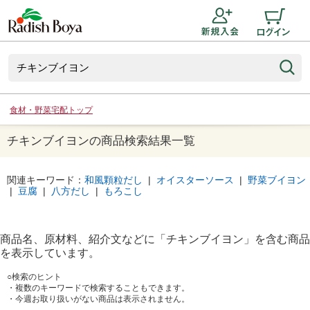
食材・野菜宅配トップ
チキンブイヨンの商品検索結果一覧
関連キーワード：
和風顆粒だし
|
オイスターソース
|
野菜ブイヨン
|
豆腐
|
八方だし
|
もろこし
商品名、原材料、紹介文などに「
チキンブイヨン
」を含む商品
を表示しています。
○検索のヒント
・複数のキーワードで検索することもできます。
・今週お取り扱いがない商品は表示されません。