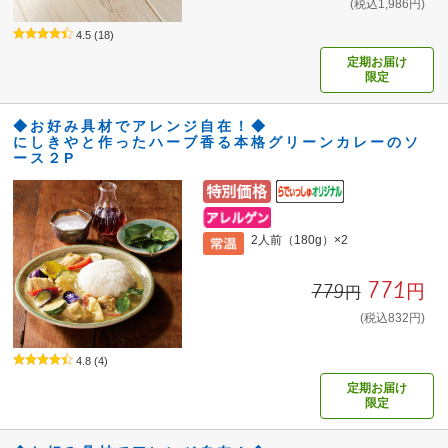
(税込1,986円)
4.5
(18)
定期お届け
限定
◆お好み具材でアレンジ自在！◆
にしきやと作ったハーブ香る本格グリーンカレーのソ
ース２P
2人前（180g）×2
771円
779円
(税込832円)
4.8
(4)
定期お届け
限定