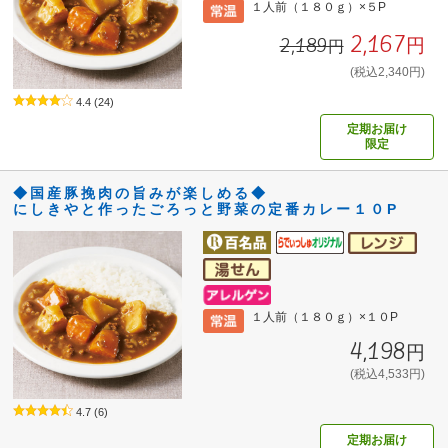
１人前（１８０ｇ）×５P
2,167円
2,189円
(税込2,340円)
4.4
(24)
定期お届け
限定
◆国産豚挽肉の旨みが楽しめる◆
にしきやと作ったごろっと野菜の定番カレー１０P
１人前（１８０ｇ）×１０P
4,198円
(税込4,533円)
4.7
(6)
定期お届け