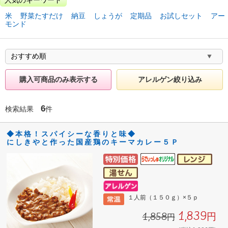
米
野菜たすだけ
納豆
しょうが
定期品
お試しセット
アー
モンド
購入可商品のみ表示する
アレルゲン絞り込み
6
検索結果
件
◆本格！スパイシーな香りと味◆
にしきやと作った国産鶏のキーマカレー５Ｐ
１人前（１５０ｇ）×５ｐ
1,839円
1,858円