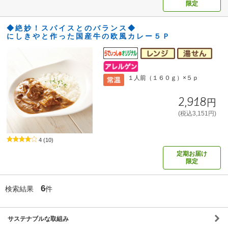
限定
◆絶妙！スパイスとのバランス◆
にしきやと作った国産牛の欧風カレー５Ｐ
１人前（１６０ｇ）×５ｐ
2,918円
(税込3,151円)
4
(10)
定期お届け
限定
6
検索結果
件
サステナブルな取組み