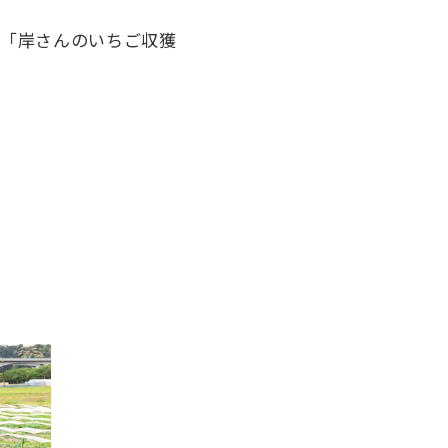
て「岸さんのいちご収獲