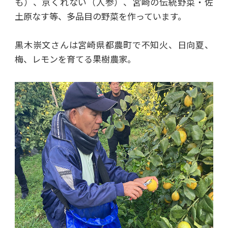
も）、京くれない（人参）、宮崎の伝統野菜・佐
土原なす等、多品目の野菜を作っています。
黒木崇文さんは宮崎県都農町で不知火、日向夏、
梅、レモンを育てる果樹農家。