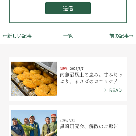
送信
←新しい記事
一覧
前の記事→
NEW
2026/8/7
南魚沼風土の恵み。甘みたっ
ぷり、まきばのコロッケ！
2026/7/31
黒崎研究会、解散のご報告