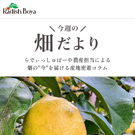
らでぃっしゅぼーや農産担当による
畑の"今"を届ける産地密着コラム