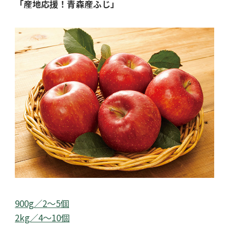
「産地応援！青森産ふじ」
900g／2～5個
2kg／4～10個