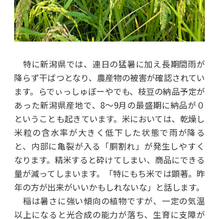
特に新潟県では、連日の猛暑に加え長期間雨が
降らず干ばつとなり、農産物の被害が確認されてい
ます。らでぃっしゅぼーやでも、枝豆の納品予定が
あった新潟県産地で、8～9月の最盛期に納品が０
ということも起きています。米においては、乾燥し
米粒の含水率が大きく低下した状態で雨が降る
と、内部に亀裂が入る「胴割れ」が発生しやすく
なります。精米すると砕けてしまい、商品にできる
量が減ってしまいます。「特にもち米では顕著。昨
年の方が出来がいいかもしれないな」と話します。
稲は暑さに強い傾向の植物ですが、一定の気温
以上になると光合成の能力が落ち、生育に支障が