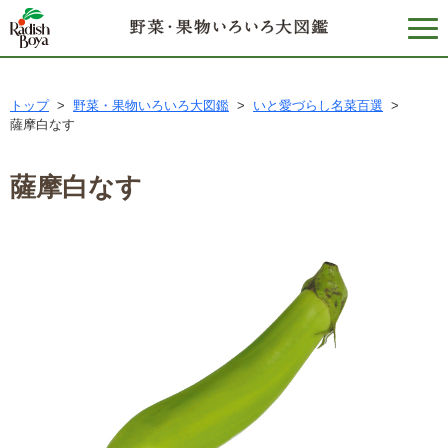
トップ
>
野菜・果物いろいろ大図鑑
>
いと愛づらし名菜百選
>
薩摩白なす
薩摩白なす