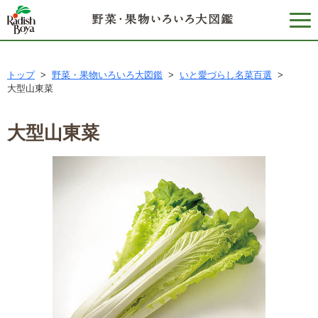
トップ
>
野菜・果物いろいろ大図鑑
>
いと愛づらし名菜百選
>
大型山東菜
大型山東菜