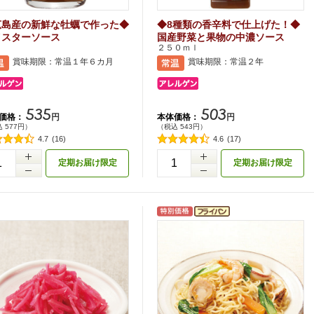
広島産の新鮮な牡蠣で作った◆
◆8種類の香辛料で仕上げた！◆
イスターソース
国産野菜と果物の中濃ソース
g
２５０ｍｌ
賞味期限：常温１年６カ月
賞味期限：常温２年
535
503
価格：
本体価格：
円
円
 577円）
（税込 543円）
4.7
(16)
4.6
(17)
+
定期お届け限定
定期お届け限定
-