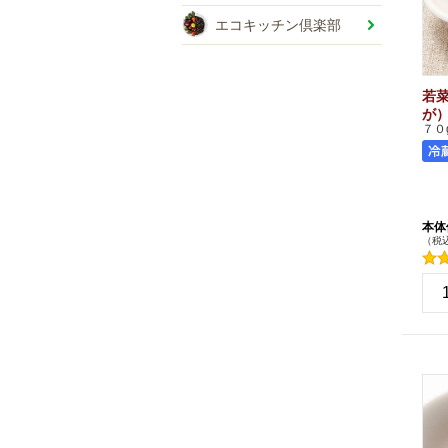
エコキッチン倶楽部
若
が）
７０
本体
（税込
+
-