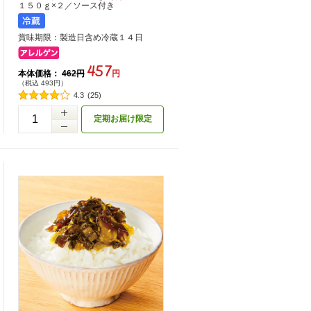
１５０ｇ×２／ソース付き
賞味期限：製造日含め冷蔵１４日
457
本体価格：
462円
円
（税込 493円）
4.3
(25)
定期お届け限定