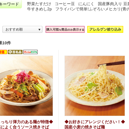
野菜たすだけ
コーヒー豆
にんにく
国産豚肉入り 豆
キーワード
牛すきめし2p
フライパンで簡単!ふぞろいメヒカリ(青
おすすめ順
果10件
もっちり弾力のある麺が特徴◆
◆お好きにアレンジください！◆
菜によく合うソース焼きそば
国産小麦の焼きそば麺