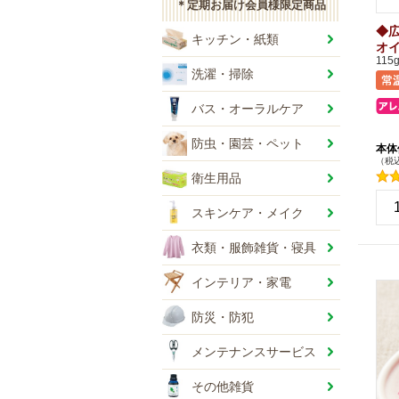
＊定期お届け会員様限定商品
◆
キッチン・紙類
オ
115
洗濯・掃除
バス・オーラルケア
防虫・園芸・ペット
本体
（税込
衛生用品
+
スキンケア・メイク
-
衣類・服飾雑貨・寝具
インテリア・家電
防災・防犯
メンテナンスサービス
その他雑貨