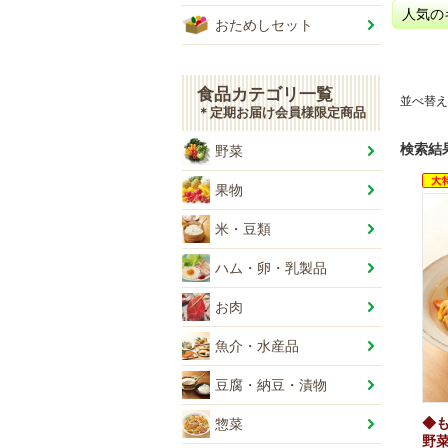
人気の
おためしセット
食品カテゴリ一覧
並べ替え
＊定期お届け会員様限定商品
検索結
野菜
果物
米・豆類
ハム・卵・乳製品
お肉
魚介・水産品
豆腐・納豆・漬物
◆
惣菜
野