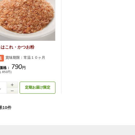
しはこれ・かつお粉
賞味期限：常温１０ヶ月
790
価格：
円
 853円）
定期お届け限定
果10件