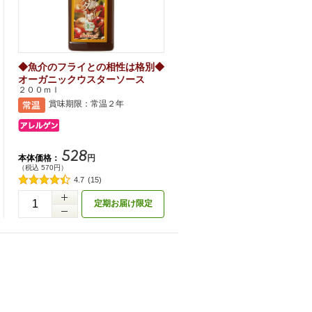
◆魚介のフライとの相性は格別◆
オーガニックウスターソース
２００ｍｌ
賞味期限：常温２年
528
本体価格：
円
（税込 570円）
4.7
(15)
定期お届け限定