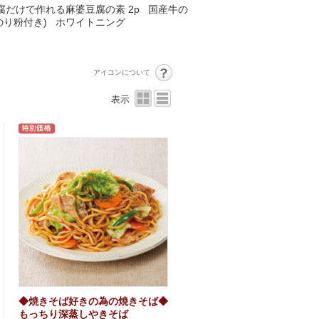
腐だけで作れる麻婆豆腐の素 2p
国産牛の
のり粉付き)
ホワイトニング
アイコンについて
表示
◆焼きそば好きの為の焼きそば◆
もっちり深蒸しやきそば