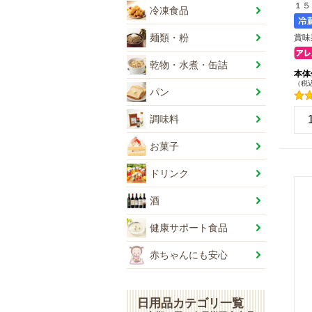
１５
冷凍食品
麺類・粉
賞味
乾物・水煮・缶詰
本体
（税込
パン
+
調味料
-
お菓子
ドリンク
酒
健康サポート食品
赤ちゃんにも安心
日用品カテゴリ一覧