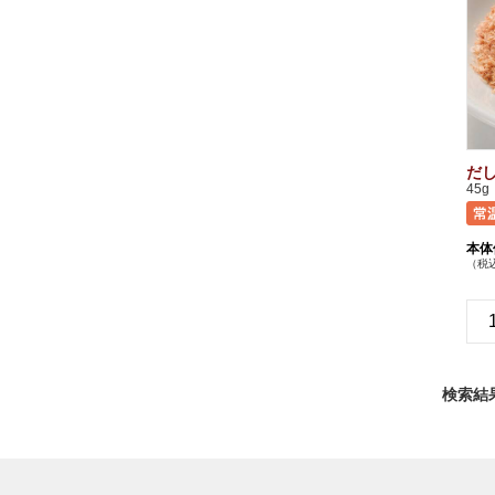
だ
45g
本体
（税込
検索結