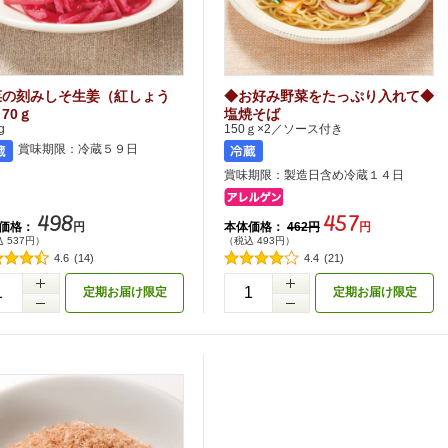
菜の刻みしそ生姜（紅しょう
◆お好み野菜をたっぷり入れて◆
70ｇ
塩焼そば
g
150ｇ×2／ソース付き
賞味期限：冷蔵５９日
賞味期限：製造日含め冷蔵１４日
498
457
価格：
本体価格：
円
462円
円
 537円）
（税込 493円）
4.6
(14)
4.4
(21)
+
定期お届け限定
定期お届け限定
-