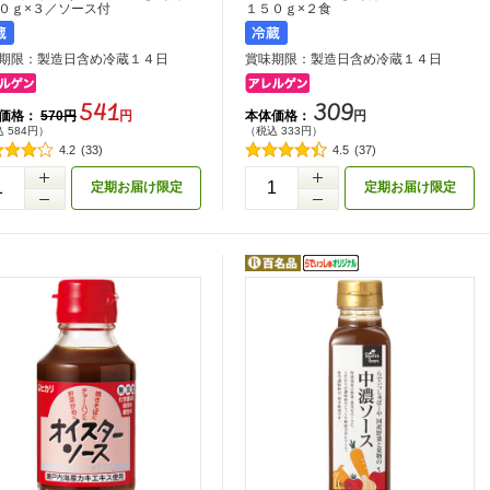
０ｇ×３／ソース付
１５０ｇ×２食
期限：製造日含め冷蔵１４日
賞味期限：製造日含め冷蔵１４日
541
309
価格：
本体価格：
570円
円
円
 584円）
（税込 333円）
4.2
(33)
4.5
(37)
+
定期お届け限定
定期お届け限定
-