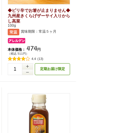
◆ピリ辛でお箸が止まりません◆
九州産きくらげザーサイ入りから
し高菜
100g
賞味期限：常温５ヶ月
474
本体価格：
円
（税込 511円）
4.4
(13)
定期お届け限定