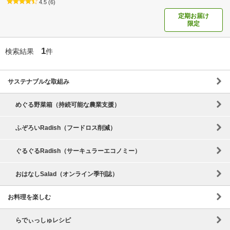
4.5
(6)
定期お届け
限定
1
検索結果
件
サステナブルな取組み
めぐる野菜箱（持続可能な農業支援）
ふぞろいRadish（フードロス削減）
ぐるぐるRadish（サーキュラーエコノミー）
おはなしSalad（オンライン季刊誌）
お料理を楽しむ
らでぃっしゅレシピ