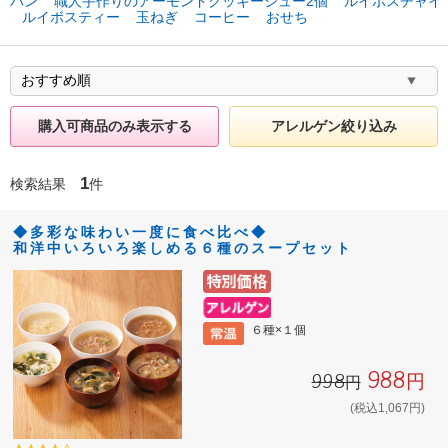
パン
職人手作りのアーモンドクッキーシュー2個
ルイボスチャイ
ルイボスティー
玉ねぎ
コーヒー
おせち
購入可商品のみ表示する
アレルゲン絞り込み
1
検索結果
件
◆多彩な味わい一度に食べ比べ◆
和洋中いろいろ楽しめる６種のスープセット
６種×１個
988円
998円
(税込1,067円)