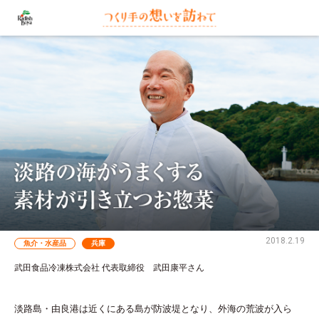
2018.2.19
魚介・水産品
兵庫
武田食品冷凍株式会社 代表取締役 武田康平さん
淡路島・由良港は近くにある島が防波堤となり、外海の荒波が入ら