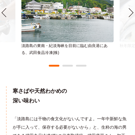
淡路島の東南・紀淡海峡を目前に臨む由良港にあ
秋冬限定
る、武田食品冷凍(株)
寒さばや天然わかめの
深い味わい
「淡路島には干物の食文化がないんですよ。一年中新鮮な魚
が手に入って、保存する必要がないから」と、生粋の海の男