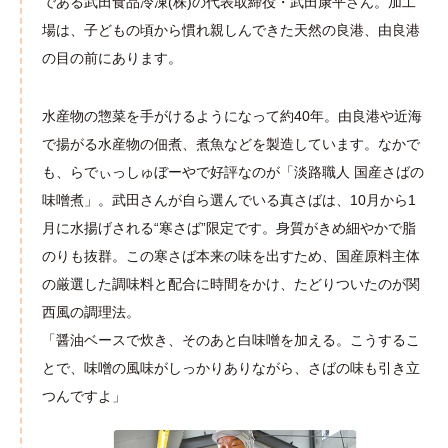
である武田食品冷凍(株)の代表取締役・武田康平さん。加工
場は、子どもの頃から慣れ親しんできた天然の良港、由良港
の目の前にあります。
水産物の惣菜を手がけるようになって約40年。由良港や近海
で揚がる水産物の佃煮、煮魚などを製造しています。なかで
も、らでぃっしゅぼーやで好評なのが「淡路職人 国産さばの
味噌煮」。武田さんが自ら選んでいる真さばは、10月から1
月に水揚げされる“寒さば”限定です。身質がきめ細やかで脂
のりも抜群。この寒さば本来の味を出すため、国産原料主体
の厳選した調味料と配合に時間をかけ、たどりついたのが関
西風の調理法。
「醤油ベースで炊き、そのあと白味噌を加える。こうするこ
とで、味噌の風味がしっかりありながら、さばの味も引き立
つんですよ」